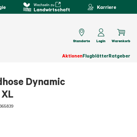
Wechseln zu
gie
Karriere
Landwirtschaft
Standorte
Login
Warenkorb
Aktionen
Flugblätter
Ratgeber
dhose Dynamic
 XL
365839