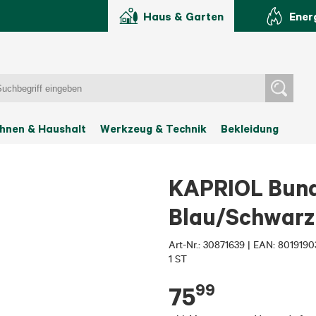
Haus & Garten
Ener
hnen & Haushalt
Werkzeug & Technik
Bekleidung
KAPRIOL Bun
Blau/Schwarz
Art-Nr.:
30871639
|
EAN: 8019190
1 ST
99
75