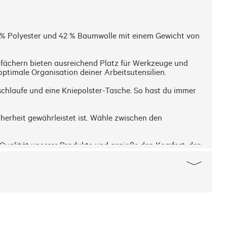
58 % Polyester und 42 % Baumwolle mit einem Gewicht von 
fächern bieten ausreichend Platz für Werkzeuge und 
timale Organisation deiner Arbeitsutensilien.

chlaufe und eine Kniepolster-Tasche. So hast du immer 
herheit gewährleistet ist. Wähle zwischen den 
Qualität unserer Produkte und genieße den Komfort, den 
uftritt.
