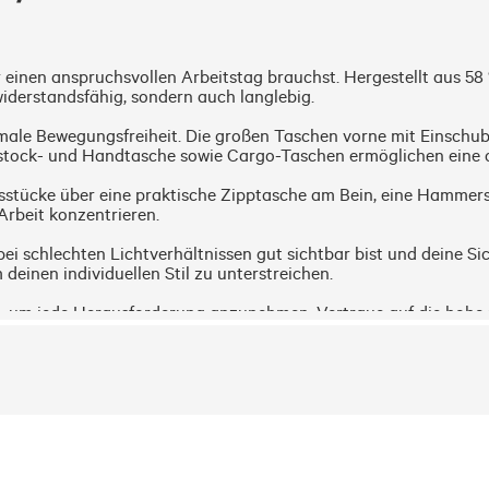
für einen anspruchsvollen Arbeitstag brauchst. Hergestellt aus 
iderstandsfähig, sondern auch langlebig.

male Bewegungsfreiheit. Die großen Taschen vorne mit Einschub
llstock- und Handtasche sowie Cargo-Taschen ermöglichen eine op
gsstücke über eine praktische Zipptasche am Bein, eine Hammers
Arbeit konzentrieren.

ei schlechten Lichtverhältnissen gut sichtbar bist und deine Sic
inen individuellen Stil zu unterstreichen.

et, um jede Herausforderung anzunehmen. Vertraue auf die hohe 
ofitiere von einer langen Lebensdauer und einem professionellen A