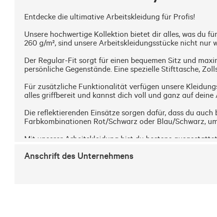
Entdecke die ultimative Arbeitskleidung für Profis!

Unsere hochwertige Kollektion bietet dir alles, was du 
260 g/m², sind unsere Arbeitskleidungsstücke nicht nur w
Der Regular-Fit sorgt für einen bequemen Sitz und maxi
persönliche Gegenstände. Eine spezielle Stifttasche, Zo
Für zusätzliche Funktionalität verfügen unsere Kleidun
alles griffbereit und kannst dich voll und ganz auf deine 
Die reflektierenden Einsätze sorgen dafür, dass du auch b
Farbkombinationen Rot/Schwarz oder Blau/Schwarz, um de
Mit unserer Arbeitskleidung bist du bestens ausgestatt
sie dir bieten. Investiere in deine Arbeitskleidung und pr
Anschrift des Unternehmens
Wir empfehlen eine Größe größer.