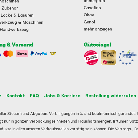
Immergrün
maschinen
Casafino
 & Zubehör
Okay
 Lacke & Lasuren
Genol
owerkzeug & Maschinen
mehr anzeigen
-Handwerkzeug
ng & Versand
Gütesiegel
z
Kontakt
FAQ
Jobs & Karriere
Bestellung widerrufen
e aller Steuern und Abgaben. Verbilligungen in % sind kaufmännisch gerundet. S
t nur in ganzen Verpackungseinheiten und Haushaltsmengen. Irrtümer, Satz-
ukte in allen unseren Verkaufsstellen vorrätig sein können. Die Vertrags-, B