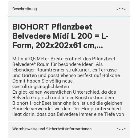
Beschreibung
BIOHORT Pflanzbeet
Belvedere Midi L 200 = L-
Form, 202x202x61 cm,
Dunkelgrau-metallic
Mit nur 0,5 Meter Breite eröffnet das Pflanzbeet 
Belvedere® Raum für besondere Ideen: Als 
lebendiger Raumtrenner strukturiert es Terrasse 
und Garten und passt ebenso perfekt auf Balkone. 
Damit haben Sie völlig neue 
Gestaltungsmöglichkeiten. 

Es gibt keinen wesentlichen Unterschied, da das 
Belvedere optisch und in der Konstruktion dem 
Biohort HochBeet sehr ähnlich ist und die gleichen 
Paneele verwendet werden. Der Hauptunterschied 
liegt darin, dass das Belvedere immer eine Tiefe von 
0,5 m hat und in der Grundausstattung bereits mit 
einem Zwischenboden geliefert wird. 

Warnhinweise und Sicherheitsinformationen
• Extrem langlebig

• Einfacher Ein-Personen-Aufbau - nur 8 Schrauben
