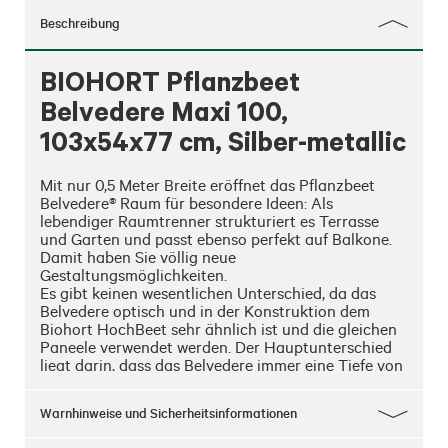
Beschreibung
BIOHORT Pflanzbeet
Belvedere Maxi 100,
103x54x77 cm, Silber-metallic
Mit nur 0,5 Meter Breite eröffnet das Pflanzbeet 
Belvedere® Raum für besondere Ideen: Als 
lebendiger Raumtrenner strukturiert es Terrasse 
und Garten und passt ebenso perfekt auf Balkone. 
Damit haben Sie völlig neue 
Gestaltungsmöglichkeiten. 

Es gibt keinen wesentlichen Unterschied, da das 
Belvedere optisch und in der Konstruktion dem 
Biohort HochBeet sehr ähnlich ist und die gleichen 
Paneele verwendet werden. Der Hauptunterschied 
liegt darin, dass das Belvedere immer eine Tiefe von 
0,5 m hat und in der Grundausstattung bereits mit 
einem Zwischenboden geliefert wird. 

Warnhinweise und Sicherheitsinformationen
• Extrem langlebig

• Einfacher Ein-Personen-Aufbau - nur 8 Schrauben
