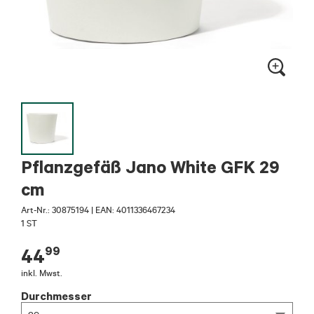
Pflanzgefäß Jano White GFK 29
cm
Art-Nr.:
30875194
|
EAN: 4011336467234
1 ST
99
44
inkl. Mwst.
Durchmesser