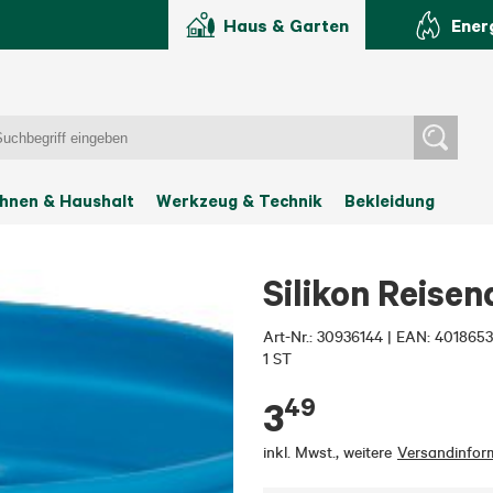
Haus & Garten
Ener
hnen & Haushalt
Werkzeug & Technik
Bekleidung
Silikon Reisen
Art-Nr.:
30936144
|
EAN: 401865
1 ST
49
3
inkl. Mwst.
,
weitere
Versandinfor