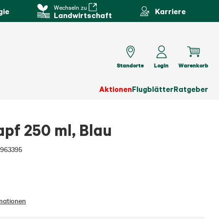
Wechseln zu
gie
Karriere
Landwirtschaft
Standorte
Login
Warenkorb
Aktionen
Flugblätter
Ratgeber
apf 250 ml, Blau
3963395
mationen