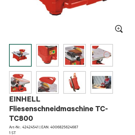
EINHELL
Fliesenschneidmaschine TC-
TC800
Art-Nr.:
42424541
|
EAN: 4006825624687
1 ST