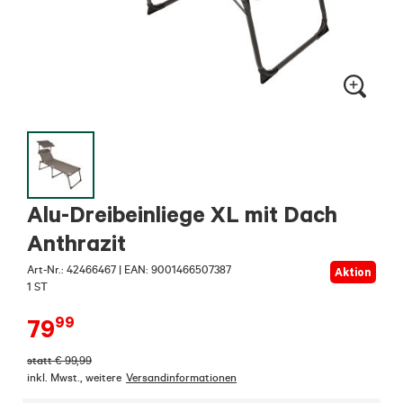
Alu-Dreibeinliege XL mit Dach
Anthrazit
Art-Nr.:
42466467
|
EAN: 9001466507387
Aktion
1 ST
99
79
statt
€
99,99
inkl. Mwst.
,
weitere
Versandinformationen