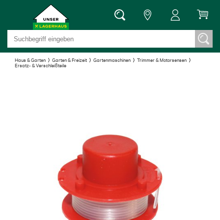
Haus & Garten
Garten & Freizeit
Gartenmaschinen
Trimmer & Motorsensen
Ersatz- & Verschleißteile