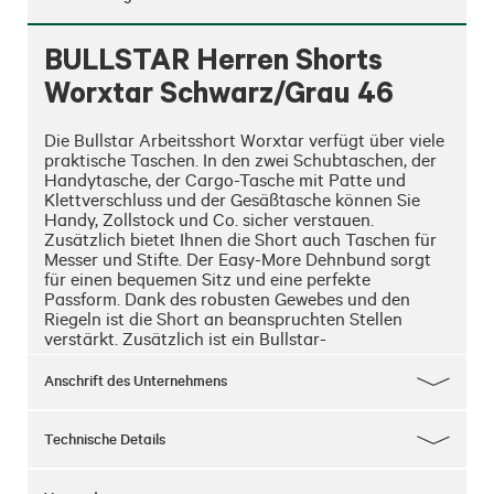
BULLSTAR Herren Shorts
Worxtar Schwarz/Grau 46
Die Bullstar Arbeitsshort Worxtar verfügt über viele 
praktische Taschen. In den zwei Schubtaschen, der 
Handytasche, der Cargo-Tasche mit Patte und 
Klettverschluss und der Gesäßtasche können Sie 
Handy, Zollstock und Co. sicher verstauen. 
Zusätzlich bietet Ihnen die Short auch Taschen für 
Messer und Stifte. Der Easy-More Dehnbund sorgt 
für einen bequemen Sitz und eine perfekte 
Passform. Dank des robusten Gewebes und den 
Riegeln ist die Short an beanspruchten Stellen 
verstärkt. Zusätzlich ist ein Bullstar-
Karabinerhaken an der Short befestigt.

Material: 65% Polyester, 35% Baumwolle/Kniebesatz, 
Anschrift des Unternehmens
Einsätze und Gürtelschlaufen: 100% Polyester
Technische Details