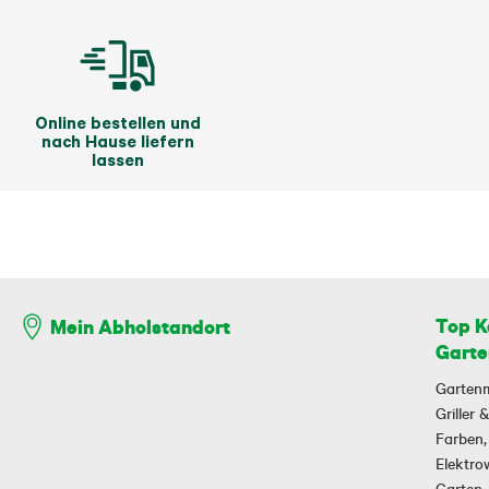
Online bestellen und
nach Hause liefern
lassen
Top K
Mein Abholstandort
Garte
Garten
Griller
Farben,
Elektr