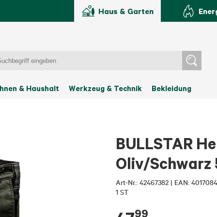
Haus & Garten
Ener
hnen & Haushalt
Werkzeug & Technik
Bekleidung
BULLSTAR Her
Oliv/Schwarz 
Art-Nr.:
42467382
|
EAN: 401708
1 ST
99