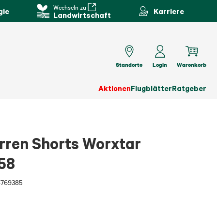
Wechseln zu
gie
Karriere
Landwirtschaft
Standorte
Login
Warenkorb
Aktionen
Flugblätter
Ratgeber
ren Shorts Worxtar
58
4769385