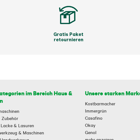
Gratis Paket
retournieren
ategorien im Bereich Haus &
Unsere starken Mark
n
Kostbarmacher
Immergrün
maschinen
Casafino
 & Zubehör
Okay
 Lacke & Lasuren
Genol
owerkzeug & Maschinen
mehr anzeigen