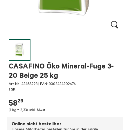
CASAFINO Öko Mineral-Fuge 3-
20 Beige 25 kg
Art-Nr.:
42468223
|
EAN: 9002424202474
1 SK
29
58
(
1 kg = 2,33
)
inkl. Mwst.
Online nicht bestellbar
Unsere Mitarbeiter bestellen für Sie in der Filiale