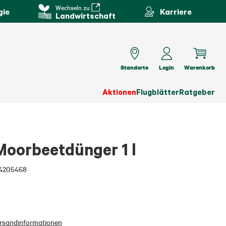
Wechseln zu
gie
Karriere
Landwirtschaft
Standorte
Login
Warenkorb
Aktionen
Flugblätter
Ratgeber
orbeetdünger 1 l
4205468
rsandinformationen