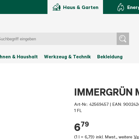
Haus & Garten
Ener
hnen & Haushalt
Werkzeug & Technik
Bekleidung
IMMERGRÜN Mo
Art-Nr.:
42569457
|
EAN: 900242
1 FL
79
6
(
1 l = 6,79
)
inkl. Mwst.
,
weitere
Ve