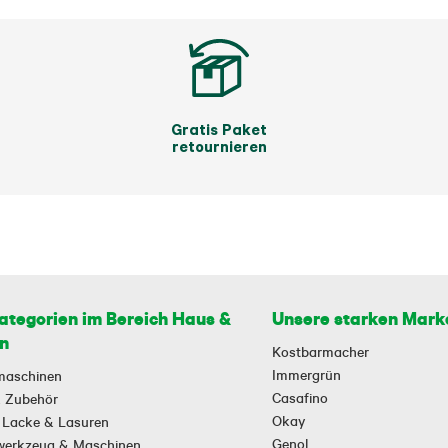
Gratis Paket
retournieren
ategorien im Bereich Haus &
Unsere starken Mark
n
Kostbarmacher
Immergrün
maschinen
Casafino
 & Zubehör
Okay
 Lacke & Lasuren
Genol
owerkzeug & Maschinen