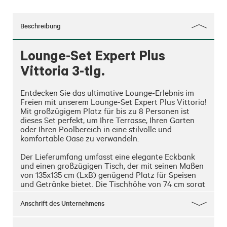
Beschreibung
Lounge-Set Expert Plus
Vittoria 3-tlg.
Entdecken Sie das ultimative Lounge-Erlebnis im 
Freien mit unserem Lounge-Set Expert Plus Vittoria! 
Mit großzügigem Platz für bis zu 8 Personen ist 
dieses Set perfekt, um Ihre Terrasse, Ihren Garten 
oder Ihren Poolbereich in eine stilvolle und 
komfortable Oase zu verwandeln.

Der Lieferumfang umfasst eine elegante Eckbank 
und einen großzügigen Tisch, der mit seinen Maßen 
von 135x135 cm (LxB) genügend Platz für Speisen 
und Getränke bietet. Die Tischhöhe von 74 cm sorgt 
für bequemes Essen und geselliges Beisammensein.

Anschrift des Unternehmens
Genießen Sie den Komfort mit einer Sitzhöhe von 
ca. 49 cm und entspannen Sie sich auf den 