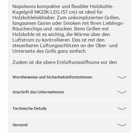
Napoleons kompakter und flexibler Holzkohle-
Kugelgrill NK22K-LEG (57 cm) ist ideal für 
Holzkohleliebhaber. Zum unkomplizierten Grillen, 
langsamen Garen oder Smoken mit Ihren Lieblings-
Räucherchips und -stücken. Beim Grillen mit 
Holzkohle ist es wichtig, die Wärme über den 
Luftstrom zu kontrollieren. Das ist mit den 
steuerbaren Lüftungsschlitzen an der Ober- und 
Unterseite des Grills ganz einfach. 

Zudem ist die obere Entlüftungsöffnung vor den 
Elementen geschützt. Das Vortex-
Wärmemanagementsystem verbessert die 
Warnhinweise und Sicherheitsinformationen
Konvektion innerhalb des Grills für ein besseres 
Anbraten und Smoken sowie eine effizientere 
Nutzung des Brennstoffs. Die Roste sind aus 
Anschrift des Unternehmens
Edelstahl, erwärmen sich dadurch besonders schnell 
und sind leicht zu reinigen. 

Technische Details
Dank den klappbaren Rosten können Sie ganz 
einfach Holzkohle nachfüllen, die Wasserpfannen 
wieder auffüllen oder Räucherchips und -stücke 
Versand
hinzufügen. Die integrierte Temperaturanzeige hilft 
beim Einhalten der idealen Gartemperatur ohne 