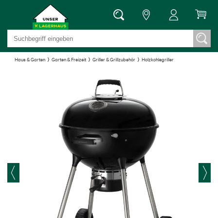
Haus & Garten
Garten & Freizeit
Griller & Grillzubehör
Holzkohlegriller