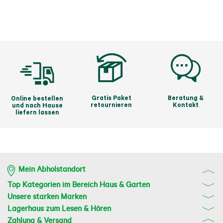
Verrenkungen. Die Standbeine sind nun noch besser 
miteinander verbunden, was für höchste Stabilität 
und eine erhöhte Grillfläche sorgt.
Gratis Paket
Beratung &
Online bestellen
retournieren
Kontakt
und nach Hause
liefern lassen
Mein Abholstandort
Top Kategorien im Bereich Haus & Garten
Unsere starken Marken
Lagerhaus zum Lesen & Hören
Zahlung & Versand