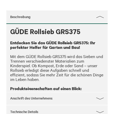
Beschreibung
GÜDE Rollsieb GRS375
Entdecken Sie das GÜDE Rollsieb GRS375: Ihr 
perfekter Helfer für Garten und Bau!
Mit dem GÜDE Rollsieb GRS375 wird das Sieben und 
Trennen verschiedenster Materialien zum 
Kinderspiel. Ob Kompost, Erde oder Sand – unser 
Rollsieb erledigt diese Aufgaben schnell und 
effizient, sodass Sie mehr Zeit für die schönen Dinge 
im Leben haben.

Produkteigenschaften auf einen Blick:
Vielseitige Einsatzmöglichkeiten:
- 
 Ideal zum 
Anschrift des Unternehmens
Sieben und Trennen von Kompost, Erde und Sand. 
Perfekt für Gartenarbeit, Bauprojekte und vieles 
mehr.

Technische Details