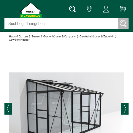
Haus & Garten
Bauen
Gartenhäuser & Carports
Gewächshäuser & Zubehör
Gewächshäuser