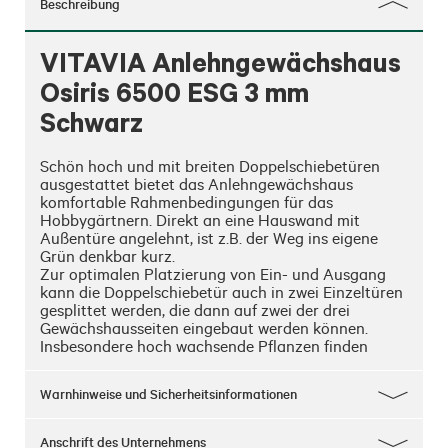
Beschreibung
VITAVIA Anlehngewächshaus
Osiris 6500 ESG 3 mm
Schwarz
Schön hoch und mit breiten Doppelschiebetüren 
ausgestattet bietet das Anlehngewächshaus 
komfortable Rahmenbedingungen für das 
Hobbygärtnern. Direkt an eine Hauswand mit 
Außentüre angelehnt, ist z.B. der Weg ins eigene 
Grün denkbar kurz. 

Zur optimalen Platzierung von Ein- und Ausgang 
kann die Doppelschiebetür auch in zwei Einzeltüren 
gesplittet werden, die dann auf zwei der drei 
Gewächshausseiten eingebaut werden können. 
Insbesondere hoch wachsende Pflanzen finden 
unter dem 1,69 m bis 2,22 m hohen Pultdach genug 
Entfaltungsraum. Ein bis zwei Dachfenster schaffen 
Warnhinweise und Sicherheitsinformationen
in Kombination mit den Schiebetüren optimale Be- 
und Entlüftungsmöglichkeiten. Im Unterschied zum 
Balkonhaus gibt es noch mehr 
Anschrift des Unternehmens