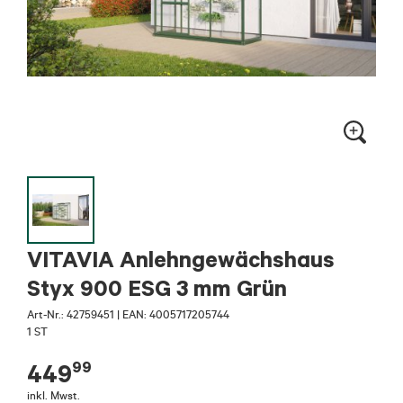
VITAVIA Anlehngewächshaus
Styx 900 ESG 3 mm Grün
Art-Nr.:
42759451
|
EAN: 4005717205744
1 ST
99
449
inkl. Mwst.