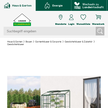
Wechseln zu
Haus & Garten
Energie
Landwirtschaft
Standorte
Login
Wunschliste
Warenkorb
Haus & Garten
Bauen
Gartenhäuser & Carports
Gewächshäuser & Zubehör
Gewächshäuser