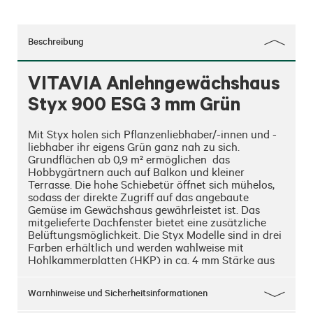
Beschreibung
VITAVIA Anlehngewächshaus
Styx 900 ESG 3 mm Grün
Mit Styx holen sich Pflanzenliebhaber/-innen und -
liebhaber ihr eigens Grün ganz nah zu sich. 
Grundflächen ab 0,9 m² ermöglichen  das 
Hobbygärtnern auch auf Balkon und kleiner 
Terrasse. Die hohe Schiebetür öffnet sich mühelos, 
sodass der direkte Zugriff auf das angebaute 
Gemüse im Gewächshaus gewährleistet ist. Das 
mitgelieferte Dachfenster bietet eine zusätzliche 
Belüftungsmöglichkeit. Die Styx Modelle sind in drei 
Farben erhältlich und werden wahlweise mit 
Hohlkammerplatten (HKP) in ca. 4 mm Stärke aus 
UV-stabilisiertem Polycarbonat  oder mit  ca. 3 mm 
starkem Sicherheitsglas, kristallklar (ESG) 
Warnhinweise und Sicherheitsinformationen
eingedeckt.