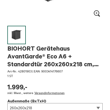
BIOHORT Gerätehaus
AvantGarde® Eco A6 +
Standardtür 260x260x218 cm,
Dunkelgrau-metallic
Art-Nr.:
42801903
|
EAN: 9003414176607
1 ST
1.999
,-
inkl. Mwst.
,
weitere
Versandinformationen
Außenmaße (BxTxH)
260x260x218