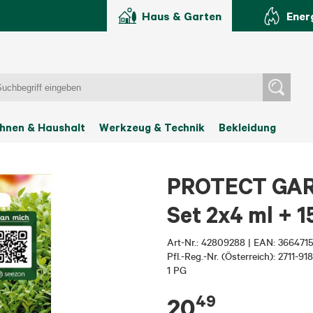
Haus & Garten
Ener
hnen & Haushalt
Werkzeug & Technik
Bekleidung
PROTECT GAR
Set 2x4 ml + 1
Art-Nr.:
42809288
|
EAN: 366471
Pfl.-Reg.-Nr. (Österreich): 2711-918
1 PG
49
20