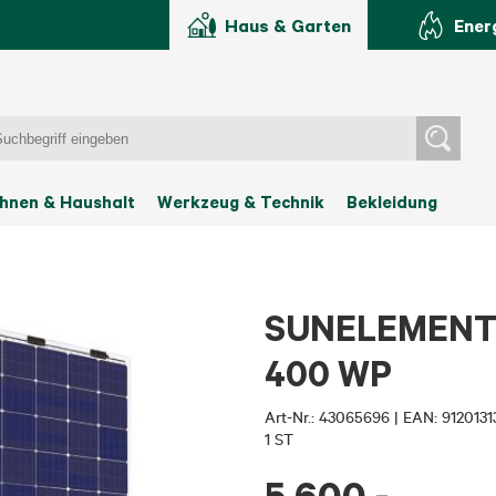
Haus & Garten
Ener
hnen & Haushalt
Werkzeug & Technik
Bekleidung
SUNELEMENTS 
400 WP
Art-Nr.:
43065696
|
EAN: 9120131
1 ST
5.600
,-