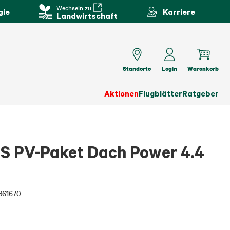
Wechseln zu
gie
Karriere
Landwirtschaft
Standorte
Login
Warenkorb
Aktionen
Flugblätter
Ratgeber
PV-Paket Dach Power 4.4
361670