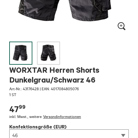
WORXTAR Herren Shorts
Dunkelgrau/Schwarz 46
Art-Nr.:
43176428
|
EAN: 4017084805076
1 ST
99
47
inkl. Mwst.
,
weitere
Versandinformationen
Konfektionsgröße (EUR)
46