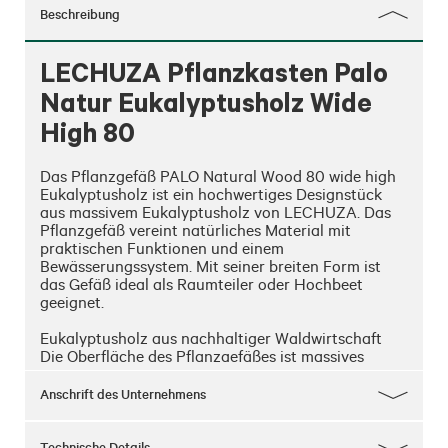
Beschreibung
LECHUZA Pflanzkasten Palo
Natur Eukalyptusholz Wide
High 80
Das Pflanzgefäß PALO Natural Wood 80 wide high 
Eukalyptusholz ist ein hochwertiges Designstück 
aus massivem Eukalyptusholz von LECHUZA. Das 
Pflanzgefäß vereint natürliches Material mit 
praktischen Funktionen und einem 
Bewässerungssystem. Mit seiner breiten Form ist 
das Gefäß ideal als Raumteiler oder Hochbeet 
geeignet. 

Eukalyptusholz aus nachhaltiger Waldwirtschaft

Die Oberfläche des Pflanzgefäßes ist massives 
Eukalyptusholz. Die geölte Echtholzoberfläche 
betont die einzigartige Maserung und unterstreicht 
Anschrift des Unternehmens
den Charakter des Materials. Zudem ist das Gefäß 
durch die geölte Oberfläche für die Verwendung im 
Außenbereich vorbereitet. Das verwendete 
Technische Details