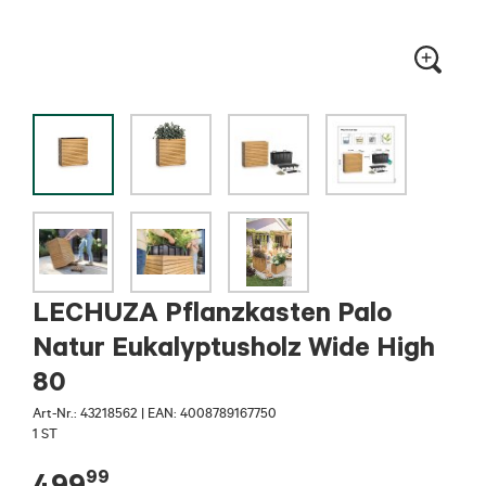
LECHUZA Pflanzkasten Palo
Natur Eukalyptusholz Wide High
80
Art-Nr.:
43218562
|
EAN: 4008789167750
1 ST
99
499