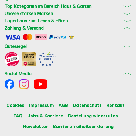
die Schraube fest angezogen werden. 

Um den Pflanzen ideale Bedingungen zu schaffen 
Top Kategorien im Bereich Haus & Garten
wird die Verwendung spezieller Pflanzsubstrate 
Unsere starken Marken
empfohlen. Für den Anbau von Obst und Gemüse 
Lagerhaus zum Lesen & Hören
eignet sich VEGGIEPON am besten, für Sträucher 
oder Blumen bietet TERRAPON die beste Basis. 
Zahlung & Versand
Zimmerpflanzen haben mit LECHUZA-PON die 
idealen Wachstumsbedingungen.  Zur Vorbeugung 
von Staunässe verwenden Sie bitte LECHUZA-PON 
Gütesiegel
als Drainageschicht (bereits im Lieferumfang 
enthalten).

Farb- und Größenvielfalt

Das Gefäß PALO Natural Wood 80 wide high 
Social Media
Eukalyptusholz ist in zwei verschiedenen Höhen und 
als Pflanzsäule oder Pflanzwürfel erhältlich.
Cookies
Impressum
AGB
Datenschutz
Kontakt
FAQ
Jobs & Karriere
Bestellung widerrufen
Newsletter
Barrierefreiheitserklärung