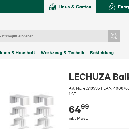
Haus & Garten
Ener
hnen & Haushalt
Werkzeug & Technik
Bekleidung
LECHUZA Balk
Art-Nr.:
43218595
|
EAN: 400878
1 ST
99
64
inkl. Mwst.