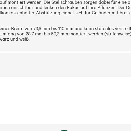
f montiert werden. Die Stellschrauben sorgen dabei für eine op
ben unsichtbar und lenken den Fokus auf Ihre Pflanzen. Der Dop
konkastenhalter-Abstützung eignet sich für Geländer mit breite
iner Breite von 73,6 mm bis 110 mm und kann stufenlos verstellt
mfang von 28,7 mm bis 60,3 mm montiert werden (stufenweise). D
arz und weiß. 

 Deutschland mit höchstem Qualitätsanspruch hergestellt. Gefer
bedingung. Bitte beachten Sie die Montageanleitung und lesen Si