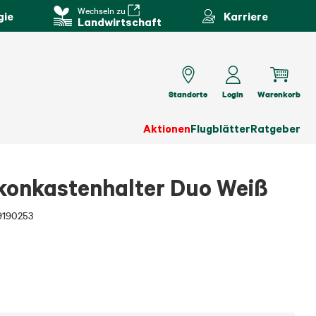
Wechseln zu
gie
Karriere
Landwirtschaft
Standorte
Login
Warenkorb
Aktionen
Flugblätter
Ratgeber
onkastenhalter Duo Weiß
9190253