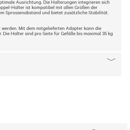
timale Ausrichtung. Die Halterungen integrieren sich 
pel-Halter ist kompatibel mit allen Größen der 
m Sprossenabstand und bietet zusätzliche Stabilität.

 werden. Mit dem mitgelieferten Adapter kann die 
ie Halter sind pro Seite für Gefäße bis maximal 35 kg 
tigt aus robustem, wetterfestem Kunststoff bietet der 
e sich die Sicherheitshinweise vor der Montage gut 