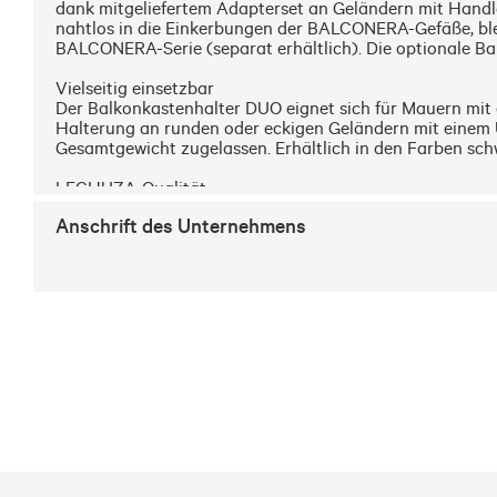
dank mitgeliefertem Adapterset an Geländern mit Handlau
nahtlos in die Einkerbungen der BALCONERA-Gefäße, blei
BALCONERA-Serie (separat erhältlich). Die optionale Bal
Vielseitig einsetzbar

Der Balkonkastenhalter DUO eignet sich für Mauern mit e
Halterung an runden oder eckigen Geländern mit einem U
Gesamtgewicht zugelassen. Erhältlich in den Farben schw
LECHUZA-Qualität

Alle LECHUZA-Pflanzgefäße und Zubehörartikel werden in
Anschrift des Unternehmens
Balkonkastenhalter maximale Stabilität bei jeder Wetter
durch.