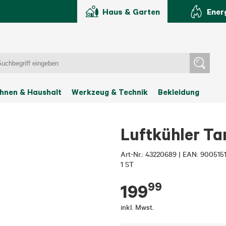
Haus & Garten
Ener
hnen & Haushalt
Werkzeug & Technik
Bekleidung
Luftkühler Tan
Art-Nr.:
43220689
|
EAN: 900515
1 ST
99
199
inkl. Mwst.