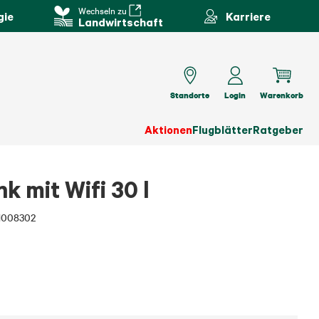
Wechseln zu
gie
Karriere
Landwirtschaft
Standorte
Login
Warenkorb
Aktionen
Flugblätter
Ratgeber
k mit Wifi 30 l
1008302