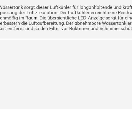
assertank sorgt dieser Luftkühler für langanhaltende und kraftv
ssung der Luftzirkulation. Der Luftkühler erreicht eine Reichwei
mäßig im Raum. Die übersichtliche LED-Anzeige sorgt für eine e
verbessern die Luftaufbereitung. Der abnehmbare Wassertank erl
keit entfernt und so den Filter vor Bakterien und Schimmel schü