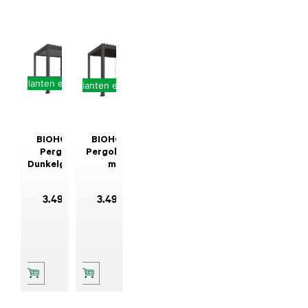
Varianten erhältlich
Varianten erhältlich
BIOHORT
BIOHORT
Pergola
Pergola 3x3
Dunkelgrau/Silber-
m,
Metallic 3x3
Dunkelgrau-
m
metallic
3.499
,-
3.499
,-