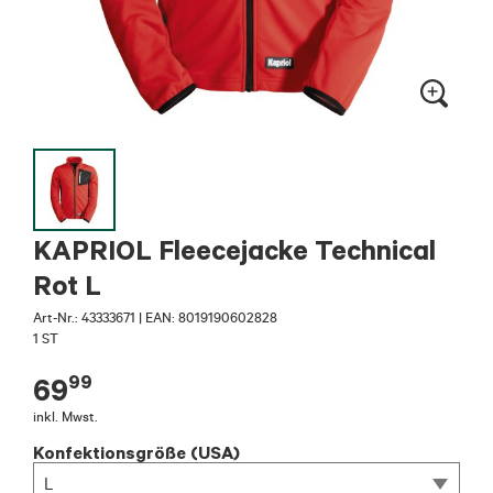
KAPRIOL Fleecejacke Technical
Rot L
Art-Nr.:
43333671
|
EAN: 8019190602828
1 ST
99
69
inkl. Mwst.
Konfektionsgröße (USA)
L