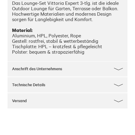
Das Lounge-Set Vittoria Expert 3-tlg. ist die ideale 
Outdoor Lounge für Garten, Terrasse oder Balkon. 
Hochwertige Materialien und modernes Design 
sorgen für Langlebigkeit und Komfort.

Material:
Aluminium, HPL, Polyester, Rope

Gestell: rostfrei, stabil & wetterbeständig

Tischplatte: HPL – kratzfest & pflegeleicht

Polster: bequem & strapazierfähig

Maße:
Bank: 242x175x86 cm

Anschrift des Unternehmens
Tisch: 135x70x74 cm
Technische Details
Versand