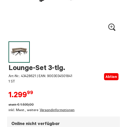
Lounge-Set 3-tlg.
Art-Nr.:
43428621
|
EAN: 9003034501841
Aktion
1 ST
99
1.299
statt
€
1.599,00
inkl. Mwst.
,
weitere
Versandinformationen
Online nicht verfügbar