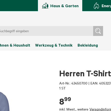
Haus & Garten
Ener
hnen & Haushalt
Werkzeug & Technik
Bekleidung
Herren T-Shir
Art-Nr.:
43450700
|
EAN: 405323
1 ST
99
8
inkl. Mwst.
,
weitere
Versandinfor