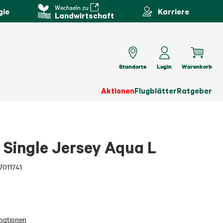
Wechseln zu
gie
Karriere
Landwirtschaft
Standorte
Login
Warenkorb
Aktionen
Flugblätter
Ratgeber
t Single Jersey Aqua L
7011741
mationen