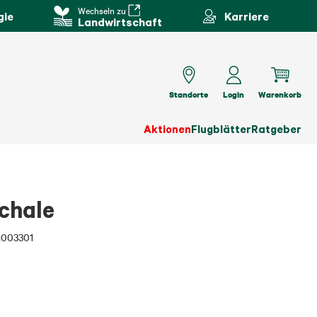
Wechseln zu
gie
Karriere
Landwirtschaft
Standorte
Login
Warenkorb
Aktionen
Flugblätter
Ratgeber
chale
1003301