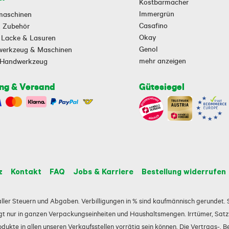
Kostbarmacher
Immergrün
maschinen
Casafino
 & Zubehör
Okay
 Lacke & Lasuren
Genol
owerkzeug & Maschinen
mehr anzeigen
-Handwerkzeug
ng & Versand
Gütesiegel
z
Kontakt
FAQ
Jobs & Karriere
Bestellung widerrufen
e aller Steuern und Abgaben. Verbilligungen in % sind kaufmännisch gerundet. S
t nur in ganzen Verpackungseinheiten und Haushaltsmengen. Irrtümer, Satz-
ukte in allen unseren Verkaufsstellen vorrätig sein können. Die Vertrags-, B