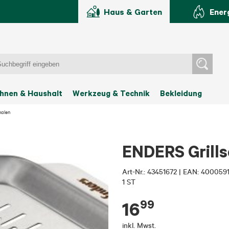
Haus & Garten
Ener
hnen & Haushalt
Werkzeug & Technik
Bekleidung
halen
ENDERS Grills
Art-Nr.:
43451672
|
EAN: 400059
1 ST
99
16
inkl. Mwst.