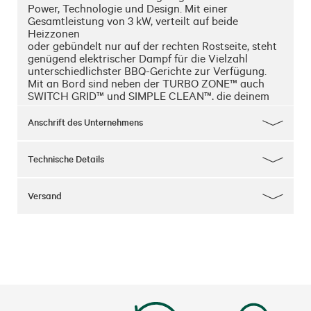
Power, Technologie und Design. Mit einer 
Gesamtleistung von 3 kW, verteilt auf beide 
Heizzonen

oder gebündelt nur auf der rechten Rostseite, steht 
genügend elektrischer Dampf für die Vielzahl

unterschiedlichster BBQ-Gerichte zur Verfügung. 
Mit an Bord sind neben der TURBO ZONE™ auch

SWITCH GRID™ und SIMPLE CLEAN™, die deinem 
Grillerlebnis noch mehr Optionen und Leichtigkeit

verleihen. Dank einer Rostfläche von fast 2.000 cm², 
Anschrift des Unternehmens
umschlossen von einer doppelwandigen

Garhaube, steht ausreichend Platz zur Verfügung, 
um alle Partygäste zeitgleich satt zu bekommen.

Technische Details
Abgesehen davon ist dem eFLAVOUR® ein 
exklusives Design-Feature vorbehalten: Statt einer

Tür im Unterschrank verfügt er über Aufnahmen an 
Versand
den Vorderbeinen, in denen ein formschönes

Serviertablett seinen Platz findet. Dort dient es als 
Sichtschutz für die Ablageböden.

Eingesetzt zum Servieren des fertigen Grillguts, 
zeigt es dann sein wahres Können und bringt so

erst den richtigen Flavour auch auf den Tisch – mit 
Schmackes!