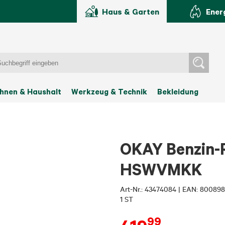
Haus & Garten
Ener
hnen & Haushalt
Werkzeug & Technik
Bekleidung
OKAY Benzin-
HSWVMKK
Art-Nr.:
43474084
|
EAN: 800898
1 ST
99