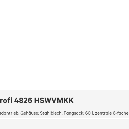
Profi 4826 HSWVMKK
rradantrieb, Gehäuse: Stahlblech, Fangsack: 60 l, zentrale 6-fach