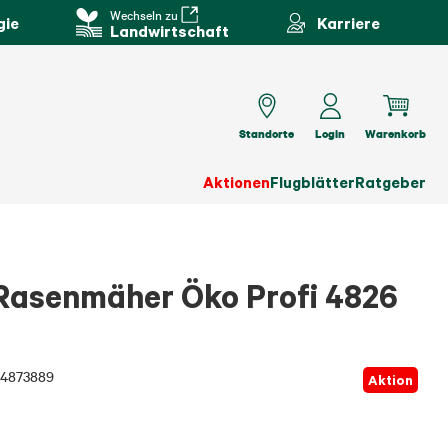
Wechseln zu
gie
Karriere
Landwirtschaft
Standorte
Login
Warenkorb
Aktionen
Flugblätter
Ratgeber
Rasenmäher Öko Profi 4826
4873889
Aktion