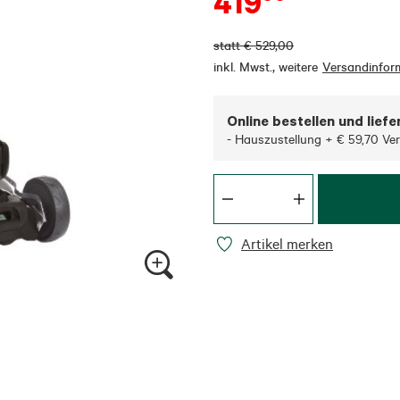
419
statt
€
529,00
inkl. Mwst.
,
weitere
Versandinfor
Online bestellen und liefe
- Hauszustellung + € 59,70 Ve
Artikel merken