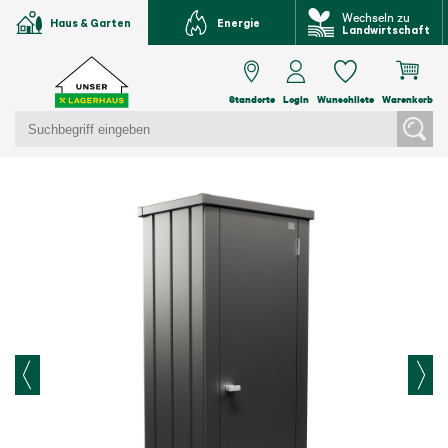
Wechseln zu
Haus & Garten
Energie
Landwirtschaft
Standorte
Login
Wunschliste
Warenkorb