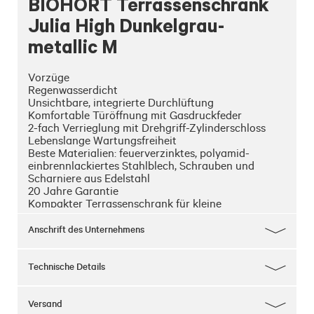
BIOHORT Terrassenschrank
Julia High Dunkelgrau-
metallic M
Vorzüge

Regenwasserdicht 

Unsichtbare, integrierte Durchlüftung

Komfortable Türöffnung mit Gasdruckfeder

2-fach Verrieglung mit Drehgriff-Zylinderschloss

Lebenslange Wartungsfreiheit

Beste Materialien: feuerverzinktes, polyamid-
einbrennlackiertes Stahlblech, Schrauben und 
Scharniere aus Edelstahl

20 Jahre Garantie

Kompakter Terrassenschrank für kleine 
Außenflächen

Zu Romeo gehört auch eine Julia – unsere 
Anschrift des Unternehmens
Terrassenschränke wachsen mit den Anforderungen 
moderner Außenräume. Mit vier Größen und ihrer 
Einzeltür passt sich der Terrassenschrank Julia 
Technische Details
unterschiedlichen Platzverhältnissen an und schafft 
strukturierte Ordnung auf Balkon und Terrasse. Wie 
Romeo überzeugt auch Julia mit einer 2-fach 
Versand