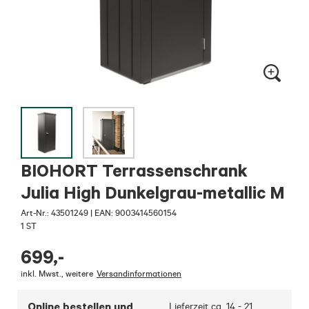
BIOHORT Terrassenschrank
Julia High Dunkelgrau-metallic M
Art-Nr.:
43501249
|
EAN: 9003414560154
1 ST
699
,-
inkl. Mwst.
,
weitere
Versandinformationen
Online bestellen und
Lieferzeit ca.
14 - 21