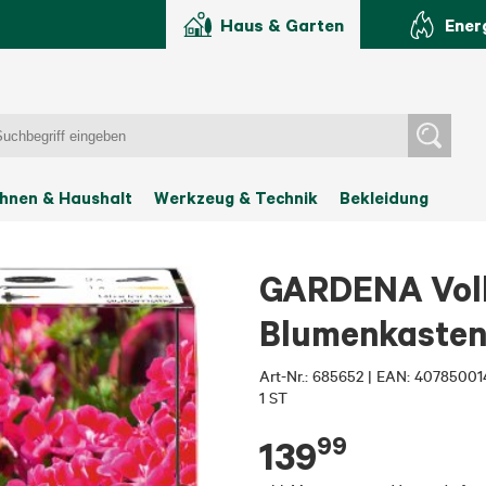
Haus & Garten
Ener
hnen & Haushalt
Werkzeug & Technik
Bekleidung
GARDENA Voll
Blumenkaste
Art-Nr.:
685652
|
EAN: 40785001
1 ST
99
139