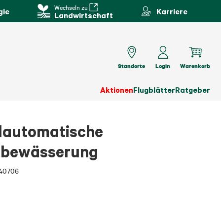
Wechseln zu
gie
Karriere
Landwirtschaft
Standorte
Login
Warenkorb
Aktionen
Flugblätter
Ratgeber
automatische
nbewässerung
40706