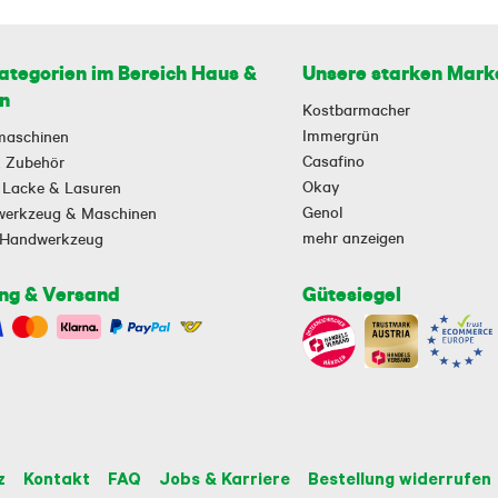
ategorien im Bereich Haus &
Unsere starken Mark
n
Kostbarmacher
Immergrün
maschinen
Casafino
 & Zubehör
Okay
 Lacke & Lasuren
Genol
owerkzeug & Maschinen
mehr anzeigen
-Handwerkzeug
ng & Versand
Gütesiegel
z
Kontakt
FAQ
Jobs & Karriere
Bestellung widerrufen