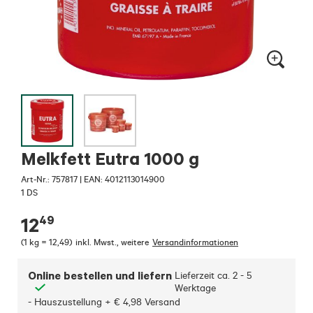
Melkfett Eutra 1000 g
Art-Nr.:
757817
|
EAN: 4012113014900
1 DS
49
12
(
1 kg = 12,49
)
inkl. Mwst.
,
weitere
Versandinformationen
Online bestellen und liefern
Lieferzeit ca.
2 - 5
Werktage
- Hauszustellung + € 4,98 Versand