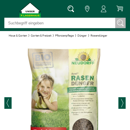
Haus & Garten
Garten & Freizeit
Pflanzenpflege
Dünger
Rasendünger