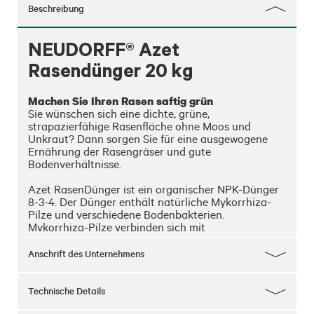
Beschreibung
NEUDORFF® Azet
Rasendünger 20 kg
Machen Sie Ihren Rasen saftig grün
Sie wünschen sich eine dichte, grüne, 
strapazierfähige Rasenfläche ohne Moos und 
Unkraut? Dann sorgen Sie für eine ausgewogene 
Ernährung der Rasengräser und gute 
Bodenverhältnisse.

Azet RasenDünger ist ein organischer NPK-Dünger 
8-3-4. Der Dünger enthält natürliche Mykorrhiza-
Pilze und verschiedene Bodenbakterien. 
Mykorrhiza-Pilze verbinden sich mit 
Pflanzenwurzeln und vergrößern deren Oberfläche 
um ein Vielfaches. Dadurch wird eine höhere 
Anschrift des Unternehmens
Wasser- und Nährstoffaufnahme aus den tieferen 
Bodenschichten sichergestellt. So hilft Mykorrhiza 
bei Trockenheit und ernährt die Pflanze zusätzlich. 
Technische Details
Bodenbakterien helfen, die organischen 