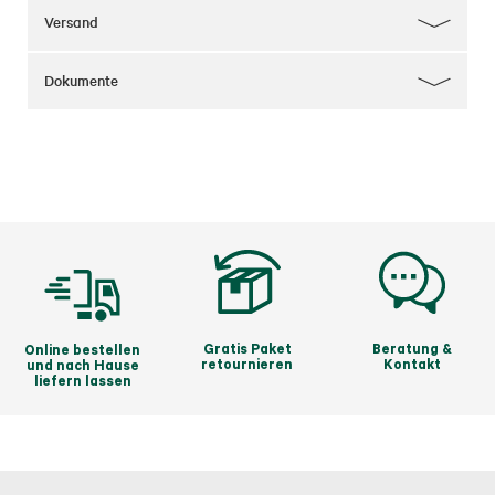
Verbindungen in passende Nährstoffe für den Rasen 
umzuwandeln. Zudem beleben sie den Boden, 
Versand
vitalisieren den Rasen und helfen, Rasenfilz 
abzubauen. Starke Rasengräser verdrängen 
dauerhaft Moos und Unkraut.
Dokumente
Gratis Paket
Beratung &
Online bestellen
retournieren
Kontakt
und nach Hause
liefern lassen