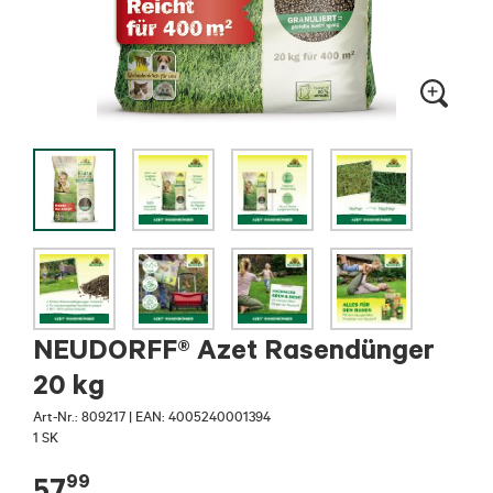
NEUDORFF® Azet Rasendünger
20 kg
Art-Nr.:
809217
|
EAN: 4005240001394
1 SK
99
57