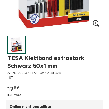
TESA Klettband extrastark
Schwarz 50x1 mm
Art-Nr.:
9005321
|
EAN: 4042448859518
1 ST
99
17
inkl. Mwst.
Online nicht bestellbar