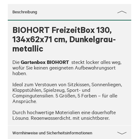
Beschreibung
BIOHORT FreizeitBox 130,
134x62x71 cm, Dunkelgrau-
metallic
Gartenbox BIOHORT
Die 
  steckt locker alles weg, 
wofür Sie keinen geeigneten Aufbewahrungsort 
haben.

Ideal zum Verstauen von Sitzkissen, Sonnenliegen, 
Klappstühlen, Spielzeug, Sport- und 
Campingutensilien. 5 Größen, 5 Farben – für alle 
Ansprüche. 

Durch hochwertige Materialien eine dauerhafte 
Lösung. Regenwasserdicht, mit unsichtbarer, 
integrierter Durchlüftung. 2-fach Verriegelung mit 
Drehgriff-Zylinderschloss.

Warnhinweise und Sicherheitsinformationen