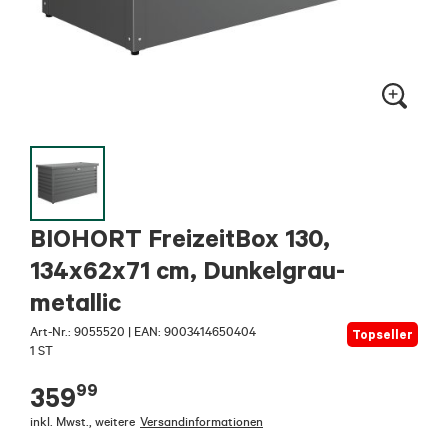
BIOHORT FreizeitBox 130,
134x62x71 cm, Dunkelgrau-
metallic
Art-Nr.:
9055520
|
EAN: 9003414650404
Topseller
1 ST
99
359
inkl. Mwst.
,
weitere
Versandinformationen