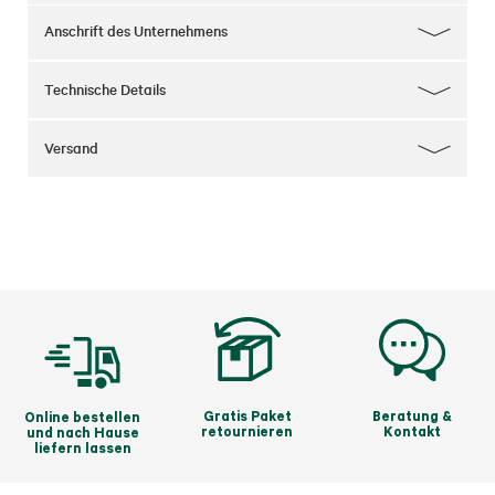
Komfortable Deckelöffnung mit Gasdruckfeder.

Auch als PaketBox ideal.

Anschrift des Unternehmens
Kundeninformation:
 Die Ware kann nur in der 
Originalverpackung von Biohort retourniert werden.
Technische Details
Versand
Gratis Paket
Beratung &
Online bestellen
retournieren
Kontakt
und nach Hause
liefern lassen