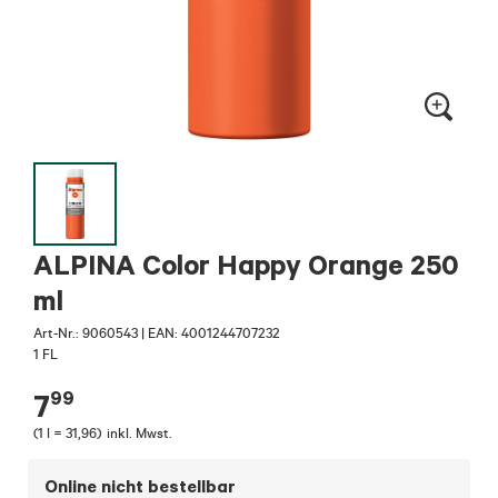
ALPINA Color Happy Orange 250
ml
Art-Nr.:
9060543
|
EAN: 4001244707232
1 FL
99
7
(
1 l = 31,96
)
inkl. Mwst.
Online nicht bestellbar