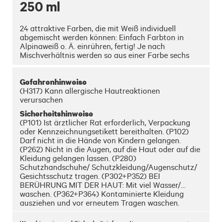
250 ml
24 attraktive Farben, die mit Weiß individuell 
abgemischt werden können: Einfach Farbton in 
Alpinaweiß o. Ä. einrühren, fertig! Je nach 
Mischverhältnis werden so aus einer Farbe sechs 
Nuancen. Ob für den Anstrich von Fassaden oder 
Zimmern, zum Abtönen von Dispersionsfarbe oder 
Gefahrenhinweise
Latexfarbe oder pur zum Malen und Basteln: Alpina 
Color sind Voll- und Abtönfarben in Markenqualität.
(H317) Kann allergische Hautreaktionen
verursachen
Sicherheitshinweise
(P101) Ist ärztlicher Rat erforderlich, Verpackung
oder Kennzeichnungsetikett bereithalten. (P102)
Darf nicht in die Hände von Kindern gelangen.
(P262) Nicht in die Augen, auf die Haut oder auf die
Kleidung gelangen lassen. (P280)
Schutzhandschuhe/ Schutzkleidung/Augenschutz/
Gesichtsschutz tragen. (P302+P352) BEI
BERÜHRUNG MIT DER HAUT: Mit viel Wasser/…
waschen. (P362+P364) Kontaminierte Kleidung
ausziehen und vor erneutem Tragen waschen.