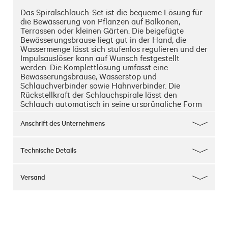
Das Spiralschlauch-Set ist die bequeme Lösung für 
die Bewässerung von Pflanzen auf Balkonen, 
Terrassen oder kleinen Gärten. Die beigefügte 
Bewässerungsbrause liegt gut in der Hand, die 
Wassermenge lässt sich stufenlos regulieren und der 
Impulsauslöser kann auf Wunsch festgestellt 
werden. Die Komplettlösung umfasst eine 
Bewässerungsbrause, Wasserstop und 
Schlauchverbinder sowie Hahnverbinder. Die 
Rückstellkraft der Schlauchspirale lässt den 
Schlauch automatisch in seine ursprüngliche Form 
zurückfedern.  Im Umkreis von 10 m von der 
Anschlussstelle kann punktgenau und 
Anschrift des Unternehmens
wassersparend gegossen werden.
Technische Details
Versand