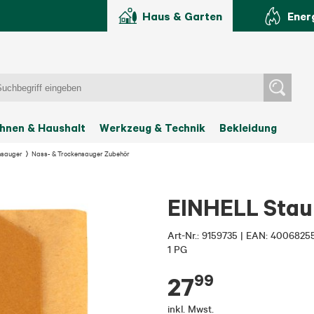
Haus & Garten
Ener
hnen & Haushalt
Werkzeug & Technik
Bekleidung
nsauger
Nass- & Trockensauger Zubehör
EINHELL Staub
Art-Nr.:
9159735
|
EAN: 4006825
1 PG
99
27
inkl. Mwst.