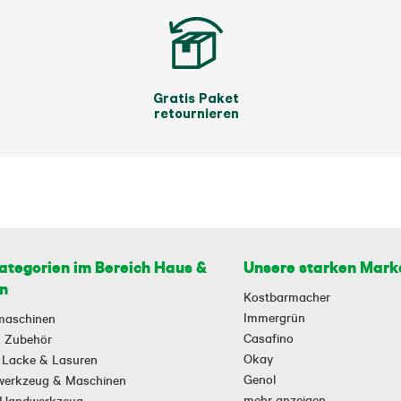
Gratis Paket
retournieren
ategorien im Bereich Haus &
Unsere starken Mark
n
Kostbarmacher
Immergrün
maschinen
Casafino
 & Zubehör
Okay
 Lacke & Lasuren
Genol
owerkzeug & Maschinen
mehr anzeigen