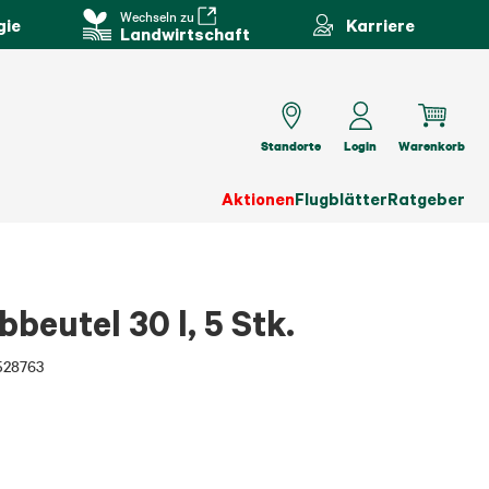
Wechseln zu
gie
Karriere
Landwirtschaft
Standorte
Login
Warenkorb
Aktionen
Flugblätter
Ratgeber
beutel 30 l, 5 Stk.
528763