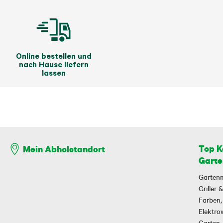
Online bestellen und
nach Hause liefern
lassen
Top K
Mein Abholstandort
Garte
Garten
Griller
Farben,
Elektr