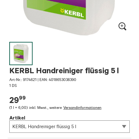
KERBL Handreiniger flüssig 5 l
Art-Nr.:
9174621
|
EAN: 4018653038390
1 DS
99
29
(
1 l = 6,00
)
inkl. Mwst.
,
weitere
Versandinformationen
Artikel
KERBL Handreiniger flüssig 5 l