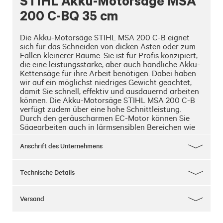
STIHL Akku-Motorsäge MSA
200 C-BQ 35 cm
Die Akku-Motorsäge STIHL MSA 200 C-B eignet 
sich für das Schneiden von dicken Ästen oder zum 
Fällen kleinerer Bäume. Sie ist für Profis konzipiert, 
die eine leistungsstarke, aber auch handliche Akku-
Kettensäge für ihre Arbeit benötigen. Dabei haben 
wir auf ein möglichst niedriges Gewicht geachtet, 
damit Sie schnell, effektiv und ausdauernd arbeiten 
können. Die Akku-Motorsäge STIHL MSA 200 C-B 
verfügt zudem über eine hohe Schnittleistung. 
Durch den geräuscharmen EC-Motor können Sie 
Sägearbeiten auch in lärmsensiblen Bereichen wie 
in Wohngegenden oder rund um Krankenhäuser und 
in Parks ausüben.

Anschrift des Unternehmens
Die bei dieser Motorsäge verwendete STIHL 1/4"-
PM3-Sägekette gewährleistet einen feinen Schnitt 
Technische Details
und unterstützt die hohe Schnittleistung. Der 
stabile Krallenanschlag aus Metall fixiert die Akku-
Säge am Holz. So können Sie besonders einfach 
Versand
präzise Schnitte ausführen. Die Kettenbremse 
QuickStop Super von STIHL sorgt für ein sicheres 