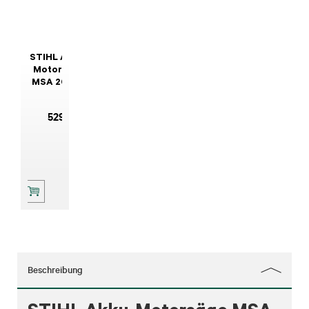
STIHL Akku-
Motorsäge
MSA 200 C-
BQ 30 cm
529
,-
Beschreibung