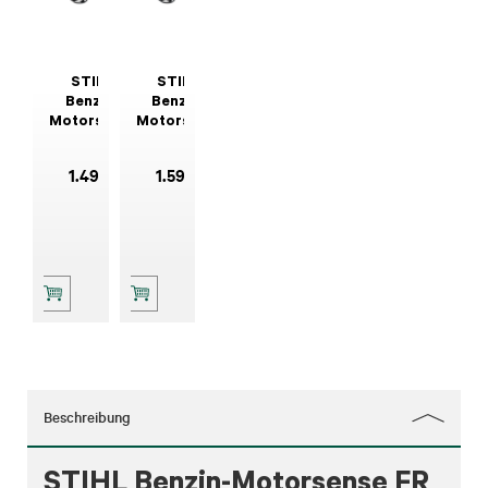
STIHL
STIHL
Benzin-
Benzin-
Motorsense
Motorsense
FR 460 TC-
FR 460 TC-
EM
EFM
1.499
,-
1.599
,-
(Rückentragbar)
(Rückentragbar)
Beschreibung
STIHL Benzin-Motorsense FR