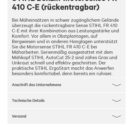
410 C-E (rückentragbar)
Bei Mäheinsätzen in schwer zugänglichem Gelände 
überzeugt die rückentragbare Sense STIHL FR 410 
C-E mit ihrer Kombination aus Leistungsstärke und 
Komfort. Vor allem in Obstplantagen, auf 
Bergwiesen und in anderen Hanglagen unterstützt 
Sie die Motorsense STIHL FR 410 C-E bei 
Mäharbeiten. Serienmäßig ausgestattet mit dem 
Mähkopf STIHL AutoCut 25-2 sind zähes Gras und 
Unkraut schnell und effektiv geschnitten. Der 
praktische STIHL ErgoStart macht das Anwerfen 
besonders komfortabel, denn bereits ein ruhiger, 
gleichmäßiger Zug genügt für ein zuverlässiges 
Starten des STIHL 2-MIX-Motors. Dieser ist zugleich 
Anschrift des Unternehmens
leistungsstark und sparsam im Verbrauch. Einige 
durchdachte Eigenschaften unterstützen Sie beim 
effektiven Arbeiten: Der Einhand-Multifunktionsgriff 
Technische Details
und der Stopptaster, der Sie ohne die Betätigung 
von Schaltern die Sense direkt wieder starten lässt, 
sorgt für einen besonders komfortablen 
Versand
Arbeitsablauf. Für präzise Schnitte auch in 
Bereichen mit wenig Bewegungsspielraum sorgt der 
Rundumgriff. Um bei der Arbeit Ihre Muskeln und 