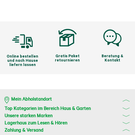
Gelenke zu schonen, reduziert das STIHL 
Antivibrationssystem auftretende Schwingungen 
beim Mähen. Das bequeme Tragsystem ermöglicht 
es Ihnen, auch bei langen Einsätzen ergonomisch 
und kraftsparend zu arbeiten.

Mehr von der Marke Stihl 
Gratis Paket
Beratung &
Online bestellen
retournieren
Kontakt
und nach Hause
liefern lassen
Mein Abholstandort
Top Kategorien im Bereich Haus & Garten
Unsere starken Marken
Lagerhaus zum Lesen & Hören
Zahlung & Versand