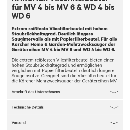
für MV 4 bis MV 6 & WD 4 bis
WD 6
Extrem reißfeste Vliesfilterbeutel mit hohem 
Staubrückhaltegrad. Deutlich längere 
Saugintervalle als mit Papierfilterbeutel. Für alle 
Kärcher Home & Garden-Mehrzwecksauger der 
Gerätereihen MV 4 bis MV 6 und WD 4 bis WD 6.
Die extrem reißfesten Vliesfilterbeutel bieten einen 
hohen Staubrückhaltegrad und ermöglichen 
verglichen mit Papierfilterbeuteln deutlich längere 
Saugeinsätze. Geeignet sind die Vliesfilterbeutel für 
die Kärcher Mehrzwecksauger der Gerätereihen MV 
4 bis MV 6 und WD 4 bis WD 6 aus dem Home & 
Garden-Bereich.
Anschrift des Unternehmens
Technische Details
Versand