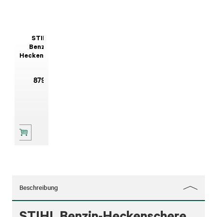
STIHL
Benzin-
Heckenschere
HS 82 R
879
,-
Beschreibung
STIHL Benzin-Heckenschere