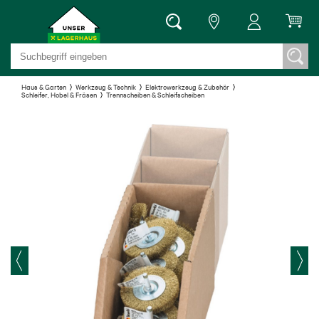
Haus & Garten
Werkzeug & Technik
Elektrowerkzeug & Zubehör
Schleifer, Hobel & Fräsen
Trennscheiben & Schleifscheiben