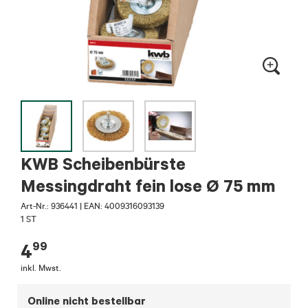
KWB Scheibenbürste
Messingdraht fein lose Ø 75 mm
Art-Nr.:
936441
|
EAN: 4009316093139
1 ST
99
4
inkl. Mwst.
Online nicht bestellbar