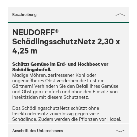
Beschreibung
NEUDORFF®
SchädlingsschutzNetz 2,30 x
4,25 m
Schützt Gemüse im Erd- und Hochbeet vor 
Schädlingsbefall.
Madige Möhren, zerfressener Kohl oder 
ungenießbares Obst verderben die Lust am 
Gärtnern! Verhindern Sie den Befall Ihres Gemüse 
und Obst ganz einfach und ohne den Einsatz von 
Insektiziden mit diesem Schutznetz.

Das SchädlingsschutzNetz schützt ohne 
Insektizideinsatz zuverlässig gegen viele 
Schädlinge. Zudem werden die Pflanzen vor Hagel, 
Starkregen und Frost geschützt. Licht, Luft und 
Niederschläge können ungehindert durch das Netz 
Anschrift des Unternehmens
hindurchdringen. Das Pflanzenwachstum wird in 