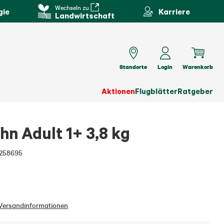
Wechseln zu
gie
Karriere
Landwirtschaft
Standorte
Login
Warenkorb
Aktionen
Flugblätter
Ratgeber
n Adult 1+ 3,8 kg
258695
Versandinformationen