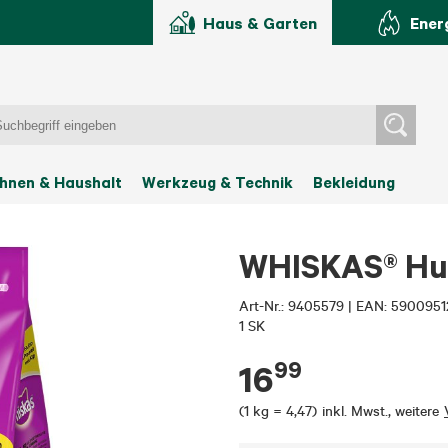
Haus & Garten
Ener
hnen & Haushalt
Werkzeug & Technik
Bekleidung
WHISKAS® Huh
Art-Nr.:
9405579
|
EAN: 5900951
1 SK
99
16
(
1 kg = 4,47
)
inkl. Mwst.
,
weitere