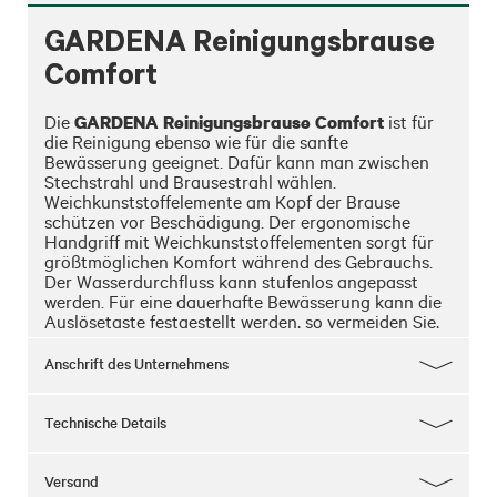
GARDENA Reinigungsbrause
Comfort
GARDENA Reinigungsbrause Comfort
Die 
 ist für 
die Reinigung ebenso wie für die sanfte 
Bewässerung geeignet. Dafür kann man zwischen 
Stechstrahl und Brausestrahl wählen. 
Weichkunststoffelemente am Kopf der Brause 
schützen vor Beschädigung. Der ergonomische 
Handgriff mit Weichkunststoffelementen sorgt für 
größtmöglichen Komfort während des Gebrauchs. 
Der Wasserdurchfluss kann stufenlos angepasst 
werden. Für eine dauerhafte Bewässerung kann die 
Auslösetaste festgestellt werden, so vermeiden Sie, 
dass Ihre Hand ermüdet. Zusätzlich verfügt die 
Comfort Reinigungsbrause über einen integrierten 
Anschrift des Unternehmens
Frostschutz.
Technische Details
Versand