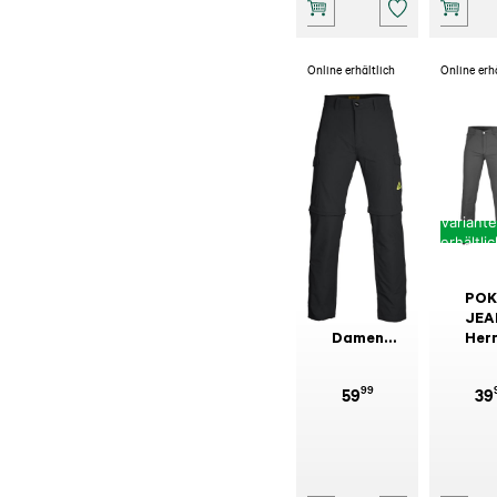
Online erhältlich
Online erh
Variant
erhältli
POKER
POK
JEANS
JEA
Damen
Her
Trekkinghose
Lei
Zipp-Off
Stretc
99
59
39
schwarz