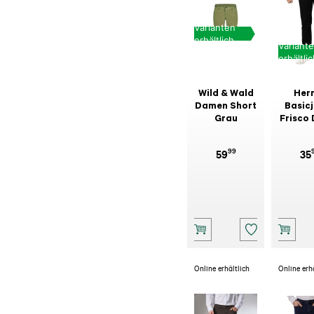
Varianten
erhältlich
Variant
erhältli
Wild & Wald
Her
Damen Short
Basic
Grau
Frisco
Schw
99
59
35
Online erhältlich
Online erh