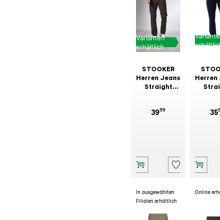
Variant
Varianten
erhältli
erhältlich
STOOKER
STOO
Herren Jeans
Herren
Straight
Stra
Frisco Olive
Frisco
Bl
99
39
35
In ausgewählten
Online erh
Filialen erhältlich