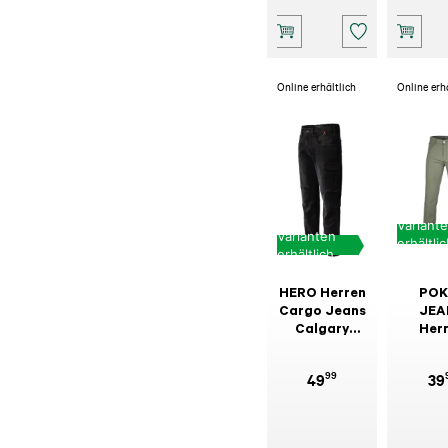
Online erhältlich
Online erh
Variant
Varianten
erhältli
erhältlich
HERO Herren
POK
Cargo Jeans
JEA
Calgary
Her
Denim
Lei
Schwarz
Stre
99
49
39
Mo