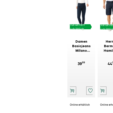
Varianten
Variant
erhältlich
erhältli
Damen
Her
Basicjeans
Berm
Milano
Hami
Dunkelblau
Na
99
39
44
Online erhältlich
Online erh