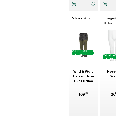
Online erhältlich
In ausgew
Filialen er
Varianten
Variant
erhältlich
erhältli
Wild & Wald
Hose
Herren Hose
We
Hunt Camo
99
109
34