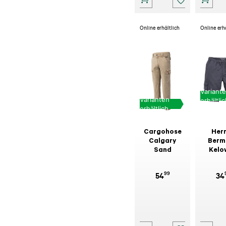
Online erhältlich
Online erh
Variant
Varianten
erhältli
erhältlich
Cargohose
Her
Calgary
Berm
Sand
Kelo
Shadow
99
54
34