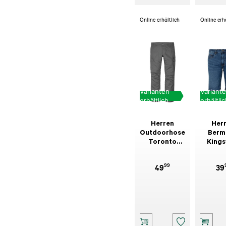
Online erhältlich
Online erh
Varianten
Variant
erhältlich
erhältli
Herren
Her
Outdoorhose
Berm
Toronto
Kings
Stone Grau
Was
Mitte
99
49
39