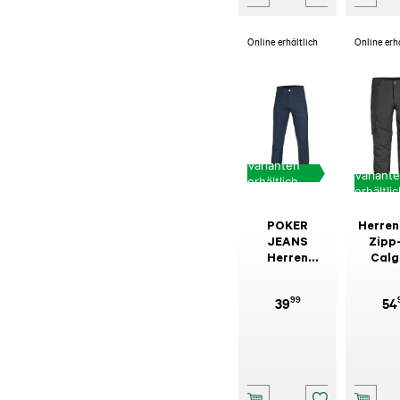
Online erhältlich
Online erh
Varianten
Variant
erhältlich
erhältli
POKER
Herren
JEANS
Zipp
Herren
Calg
Leinen
Dun
Stretch
Aspa
99
39
54
marine