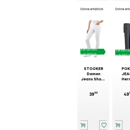
Online erhältlich
Online erh
Varianten
Variant
erhältlich
erhältli
STOOKER
POK
Damen
JEA
Jeans Shape
Her
Milano Weiß
The
Jeans
99
39
49