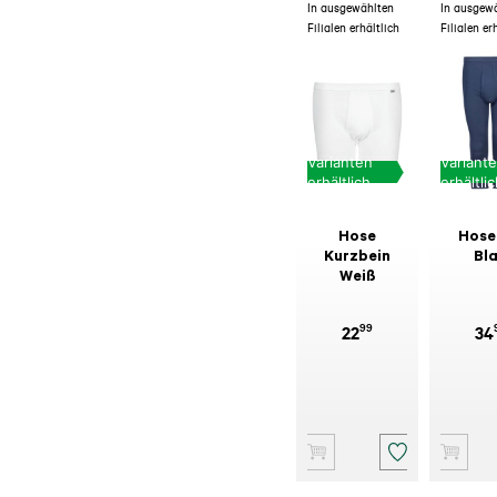
In ausgewählten
In ausgew
Filialen erhältlich
Filialen er
Varianten
Variant
erhältlich
erhältli
Hose
Hose
Kurzbein
Bl
Weiß
99
22
34