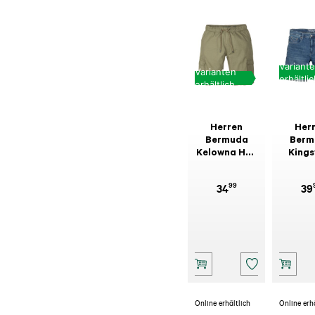
Variant
Varianten
erhältli
erhältlich
Herren
Her
Bermuda
Berm
Kelowna Hell
Kings
Olive
Was
Hell
99
34
39
Online erhältlich
Online erh