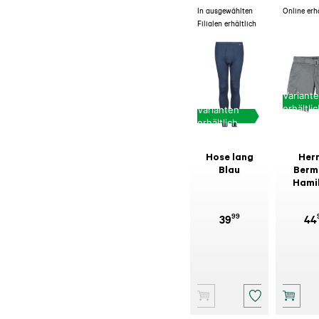
In ausgewählten
Online erh
Filialen erhältlich
Variant
erhältli
Varianten
erhältlich
Hose lang
Her
Blau
Berm
Hami
Grap
99
39
44