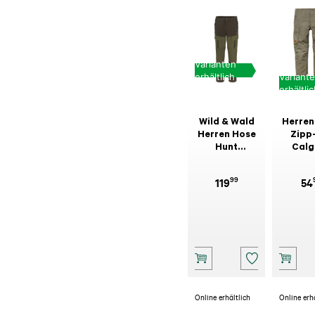
Varianten
Variant
erhältlich
erhältli
Wild & Wald
Herren
Herren Hose
Zipp
Hunt
Calg
Moleskin
Oli
99
119
54
Online erhältlich
Online erh