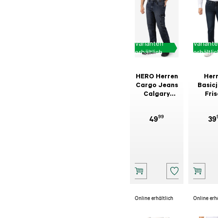
Varianten
Variant
erhältlich
erhältli
HERO Herren
Her
Cargo Jeans
Basic
Calgary
Fri
Indigo Wash
Dun
Blau/S
99
49
39
Online erhältlich
Online erh